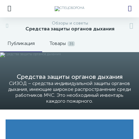
Обзоры и советы
Средства защиты органов дыхания
Публикация
Товары
35
е
Средства защиты органов дыхания
СИЗОД – средства индивидуальной защиты органов
дыхания, имеющие широкое распространение среди
работников МЧС. Это необходимый инвентарь
каждого пожарного.