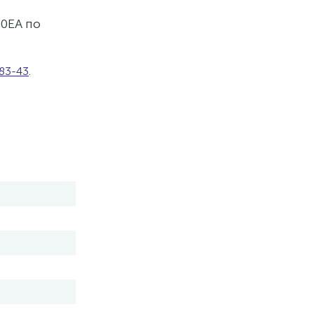
0EA по
-83-43
.