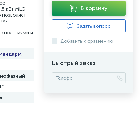
ное
В корзину
,5 кВт MLG-
о позволяет
тах.
Задать вопрос
ехнологиями и
Добавить к сравнению
мандарм
Быстрый заказ
нофазный
8F
л.