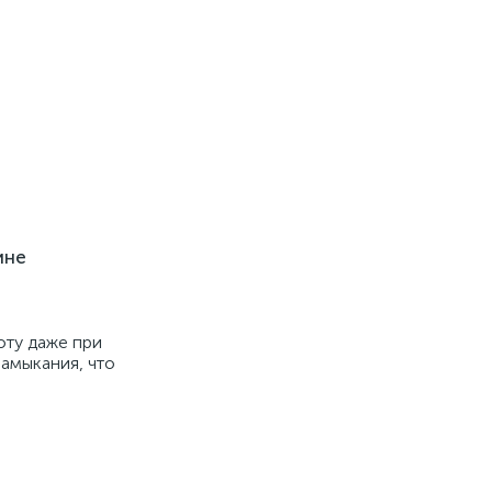
ине
оту даже при
амыкания, что