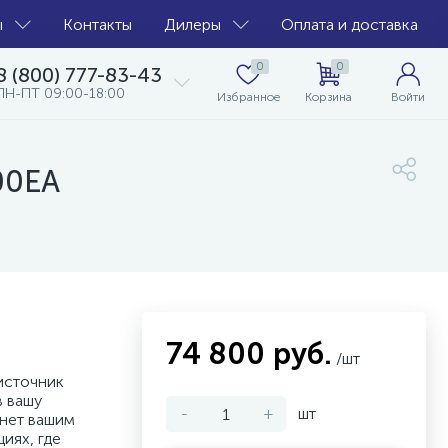
ы
Контакты
Дилеры
Оплата и доставка
0
0
8 (800) 777-83-43
ПН-ПТ 09:00-18:00
Избранное
Корзина
Войти
00EA
74 800 руб.
/шт
источник
в вашу
-
+
шт
анет вашим
иях, где