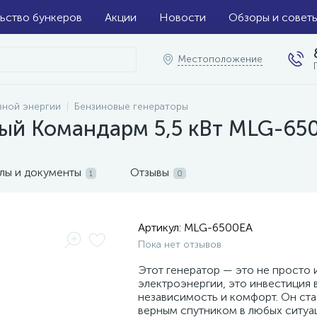
ьство бункеров
Акции
Новости
Обзоры и совет
Местоположение
вной энергии
Бензиновые генераторы
вый Командарм 5,5 кВт MLG-65
лы и документы
Отзывы
1
0
Артикул:
MLG-6500EA
Пока нет отзывов
Этот генератор — это не просто 
электроэнергии, это инвестиция 
независимость и комфорт. Он ст
верным спутником в любых ситуац