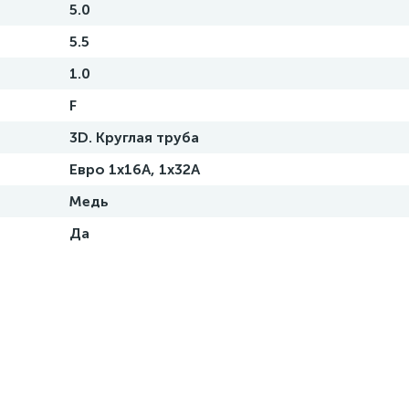
5.0
5.5
1.0
F
3D. Круглая труба
Евро 1х16A, 1х32А
Медь
Да