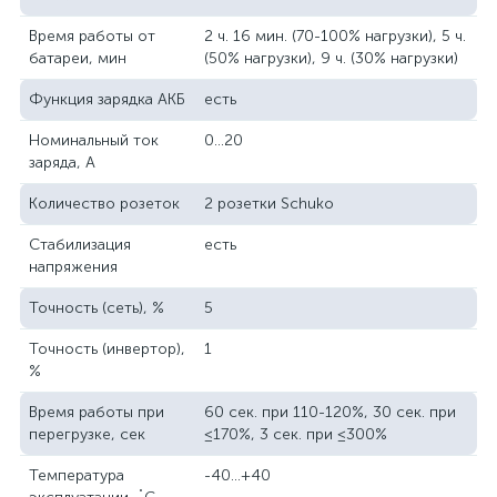
Время работы от
2 ч. 16 мин. (70-100% нагрузки), 5 ч.
батареи, мин
(50% нагрузки), 9 ч. (30% нагрузки)
Функция зарядка АКБ
есть
Номинальный ток
0...20
заряда, А
Количество розеток
2 розетки Schuko
Стабилизация
есть
напряжения
Точность (сеть), %
5
Точность (инвертор),
1
%
Время работы при
60 сек. при 110-120%, 30 сек. при
перегрузке, сек
≤170%, 3 сек. при ≤300%
Температура
-40...+40