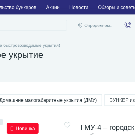
льство бункеров
Акции
Новости
Обзоры и совет
Определяем...
е быстровозводимые укрытия)
е укрытие
Домашние малогабаритные укрытия (ДМУ)
БУНКЕР из
ГМУ-4 – городск
Новинка