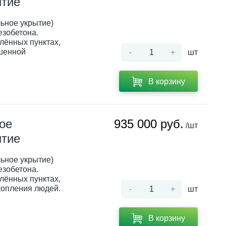
ытие
ьное укрытие)
езобетона.
лённых пунктах,
шенной
-
+
шт
В корзину
ое
935 000 руб.
/шт
ытие
ьное укрытие)
езобетона.
лённых пунктах,
копления людей.
-
+
шт
В корзину