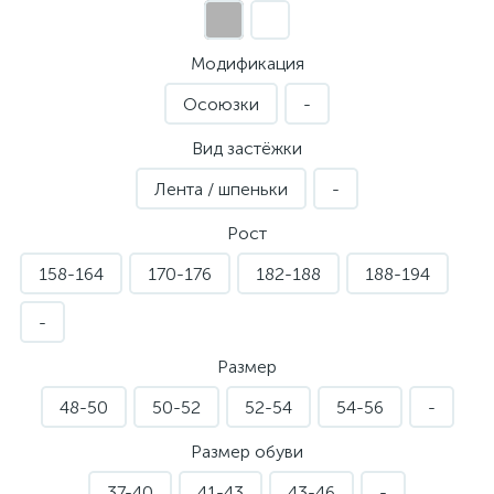
Модификация
Осоюзки
-
Вид застёжки
Лента / шпеньки
-
Рост
158-164
170-176
182-188
188-194
-
Размер
48-50
50-52
52-54
54-56
-
Размер обуви
37-40
41-43
43-46
-