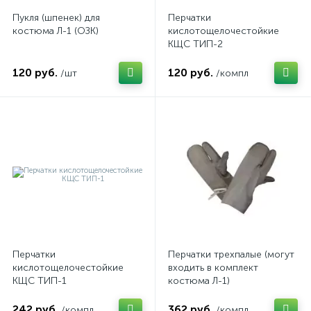
Пукля (шпенек) для
Перчатки
костюма Л-1 (ОЗК)
кислотощелочестойкие
КЩС ТИП-2
120 руб.
120 руб.
/шт
/компл
Перчатки
Перчатки трехпалые (могут
кислотощелочестойкие
входить в комплект
КЩС ТИП-1
костюма Л-1)
242 руб.
362 руб.
/компл
/компл