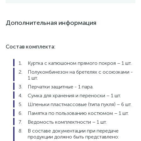
полуколец и фиксируется внизу
хлястиками с застежкой на пукли;
Швы и места притачивания деталей
герметизированы специальной
Дополнительная информация
защитной лентой.
Состав комплекта:
Куртка с капюшоном прямого покроя – 1 шт.
Полукомбинезон на бретелях с осоюзками -
1 шт.
Перчатки защитные - 1 пара.
Сумка для хранения и переноски – 1 шт.
Шпеньки пластмассовые (типа пукля) – 6 шт.
Памятка по пользованию костюмом – 1 шт.
Ведомость комплектности – 1 шт.
В составе документации при передаче
продукции должно быть представлено: