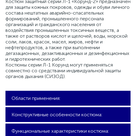
Костюм защитный серии Л-1 «Корунд-2» предназначен
для защиты кожных покровов, одежды и обуви личного
состава нештатных аварийно-спасательных
формирований, промышленного персонала
организаций и гражданского населения от
воздействия промышленных токсичных веществ, а
также от растворов кислот и щелочей, воды, морской
соли, лаков, красок, масел, жиров, нефти и
нефтепродуктов, а также при выполнении
дегазационных, дезактивационных и дезинфекционных
и гидротехнических работ.
Костюмы серии Л-1 Корунд могут применяться
совместно со средствами индивидуальной защиты
органов дыхания (СИЗОД).
Области применения:
Конструктивные особенности костюма:
Эксплуатация на местности,
зараженной отравляющими
Рукава имеют манжеты, облегающие
веществами и АХОВ;
Функциональные характеристики костюма:
запястье и заканчиваются они петлями,