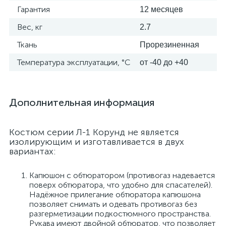
Использование современной
аварийно-спасательные службы;
Гарантия
12 месяцев
фурнитуры и усовершенствованная
Фармацевтика и медицина;
форма элементов костюма позволяет
Вес, кг
2.7
значительно сократить время его
Горнодобывающая
надевания.
промышленность;
Ткань
Прорезиненная
По согласованию с заказчиком костюм
Аэродромные службы и
может иметь сигнальные элементы.
Температура эксплуатации, °C
авиакомпании;
от -40 до +40
Допускается изготовление одежды других
Паросиловое и энергетическое
размеров по согласованию с потребителем и
хозяйство (ТЭЦ) и т.д.
в соответствии с нормативными
документами. Костюм не должен
Дополнительная информация
ограничивать подвижность пользователя.
Костюм серии Л-1 Корунд не является
изолирующим и изготавливается в двух
вариантах:
Капюшон с обтюратором (противогаз надевается
поверх обтюратора, что удобно для спасателей).
Надёжное прилегание обтюратора капюшона
позволяет снимать и одевать противогаз без
разгерметизации подкостюмного пространства.
Рукава имеют двойной обтюратор, что позволяет