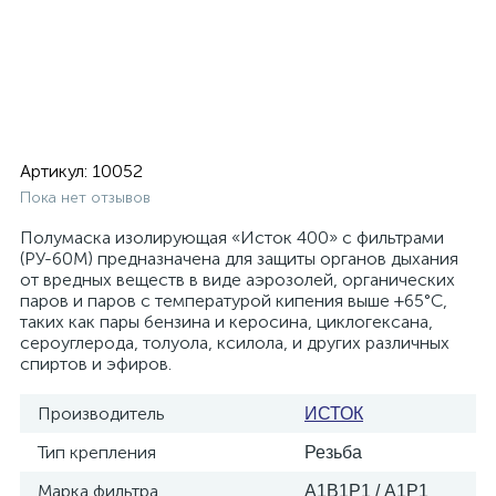
Артикул:
10052
Пока нет отзывов
Полумаска изолирующая «Исток 400» с фильтрами
(РУ-60М) предназначена для защиты органов дыхания
от вредных веществ в виде аэрозолей, органических
паров и паров с температурой кипения выше +65°С,
таких как пары бензина и керосина, циклогексана,
сероуглерода, толуола, ксилола, и других различных
спиртов и эфиров.
Производитель
ИСТОК
Тип крепления
Резьба
Марка фильтра
А1В1Р1 / А1Р1