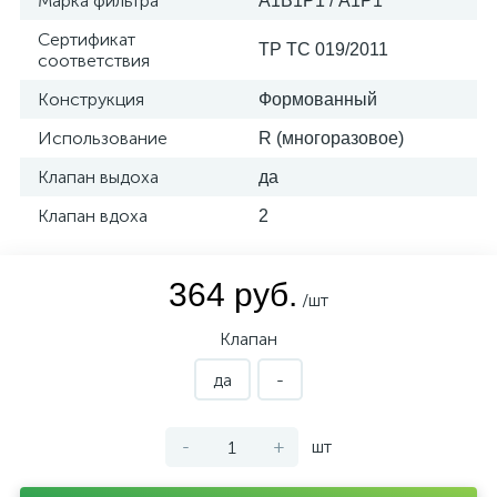
Марка фильтра
А1В1Р1 / А1Р1
Сертификат
ТР ТС 019/2011
соответствия
Конструкция
Формованный
Использование
R (многоразовое)
Клапан выдоха
да
Клапан вдоха
2
364 руб.
/шт
Клапан
да
-
-
+
шт