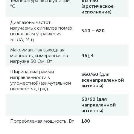
Температура эксплуатации,
до +50
°C
(арктическое
исполнение)
Диапазоны частот
излучаемых сигналов помех
540 – 620
по каналам управления
БПЛА, МГц
Максимальная выходная
мощность, измеренная на
45±4
нагрузке 50 Ом, Вт
Ширина диаграммы
360/60 (для
направленности в
всенаправленной
угломестной/азимутальной
антенны)
плоскостях, град.
60/60 (для
направленной
антенны)
Потребляемая мощность, Вт
180