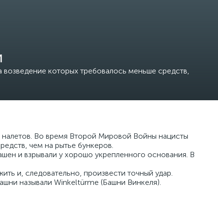
и
а возведение которых требовалось меньше средств,
х налетов. Во время Второй Мировой Войны нацисты
редств, чем на рытье бункеров.
ашен и взрывали у хорошо укрепленного основания. В
ить и, следовательно, произвести точный удар.
ашни называли Winkeltürme (Башни Винкеля).