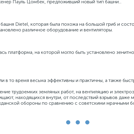
женер Пауль Цомбек, предложивший новый тип башни...
ашня Dietel, которая была похожа на большой гриб и состо
тановлено различное оборудование и вентиляторы.
сь платформа, на которой могло быть установлено зенитное
и в то время весьма эффективны и практичны, а также быс
едение трудоемких земляных работ, на вентиляцию и электр
ищают, находящихся внутри, от последствий взрывов даже 
жданской обороны по сравнению с советскими мрачными б