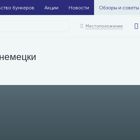
ьство бункеров
Акции
Новости
Обзоры и советы
Местоположение
немецки