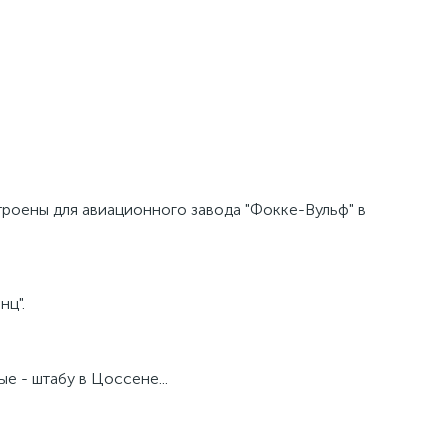
роены для авиационного завода "Фокке-Вульф" в
нц".
е - штабу в Цоссене...