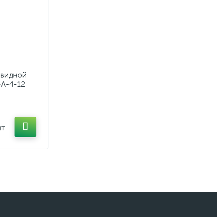
евидной
-А-4-12
шт