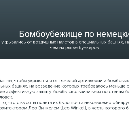
Бомбоубежище по немецк
укрывались от воздушных налетов в специальных башнях, н
чем на рытье бункеров.
ашни, чтобы укрываться от тяжелой артиллерии и бомбовы
льных башнях, на возведение которых требовалось меньше с
ее эффективную защиту: бомбы скользили вниз по стенам б
ловек.
о, что с высоты полета их было почти невозможно обнаруж
рхитектором Лео Винкелем (Leo Winkel), в честь которого б