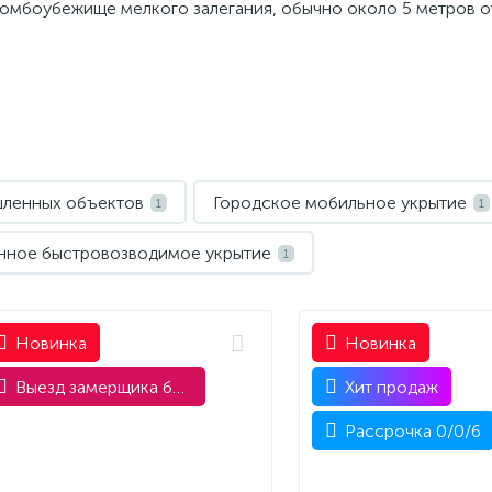
бомбоубежище мелкого залегания, обычно около 5 метров о
шленных объектов
Городское мобильное укрытие
1
1
ное быстровозводимое укрытие
1
Новинка
Новинка
Выезд замерщика бесплатно
Хит продаж
Рассрочка 0/0/6