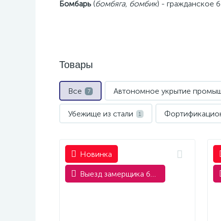
Бомбарь
(
бомбяга, бомбик
) - гражданское 
Товары
Все
Автономное укрытие промы
7
Убежище из стали
Фортификацион
1
Новинка
Выезд замерщика бесплатно