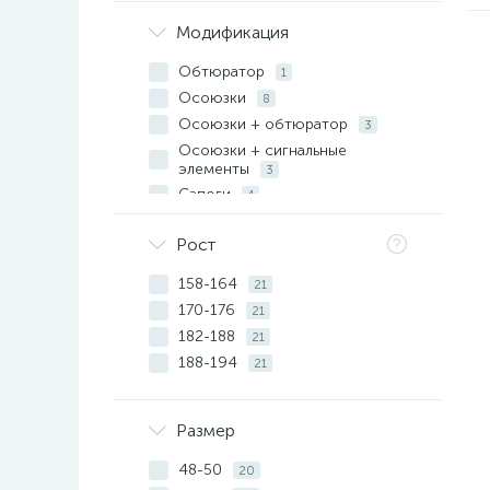
Т-15
9
Чулки защитные
1
Модификация
ТСБО
2
УНКЛ
Обтюратор
5
1
Хлопок
Осоюзки
1
8
Осоюзки + обтюратор
3
Осоюзки + сигнальные
элементы
3
Сапоги
4
Фартук
1
Рост
Фартук + нарукавники
1
Чулки с осаюзками
2
158-164
21
170-176
21
182-188
21
188-194
21
Размер
48-50
20