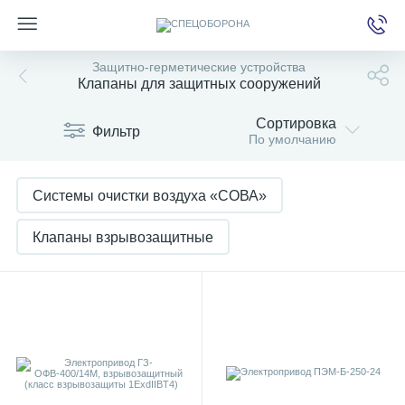
Защитно-герметические устройства
Клапаны для защитных сооружений
Сортировка
е
Фильтр
По умолчанию
Системы очистки воздуха «СОВА»
Клапаны взрывозащитные
Клапаны избыточного давления КИД
Клапаны с ручным приводом
Клапаны с электроприводом
Клапаны-расходомеры