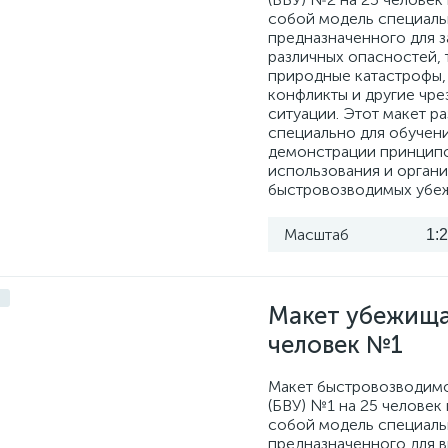
собой модель специаль
предназначенного для 
различных опасностей, 
природные катастрофы
конфликты и другие чр
ситуации. Этот макет р
специально для обучени
демонстрации принцип
использования и орган
быстровозводимых убе
Масштаб
1:
Макет убежища
человек №1
Макет быстровозводим
(БВУ) №1 на 25 человек
собой модель специаль
предназначенного для 