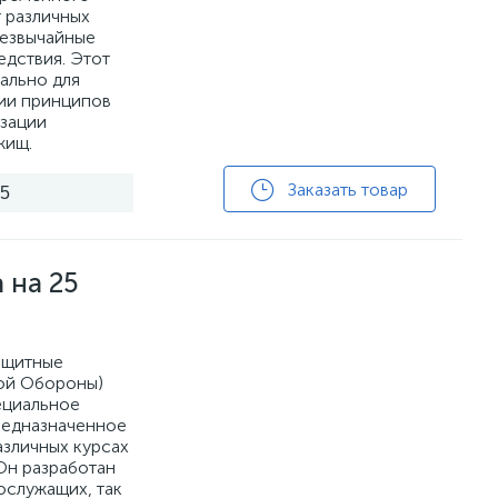
 различных
резвычайные
едствия. Этот
ально для
ии принципов
изации
жищ.
Заказать товар
25
 на 25
ащитные
ой Обороны)
ециальное
редназначенное
азличных курсах
Он разработан
ослужащих, так