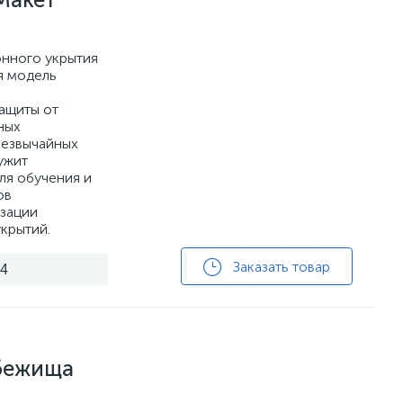
нного укрытия
я модель
ащиты от
ных
резвычайных
ужит
ля обучения и
ов
изации
крытий.
Заказать товар
24
бежища