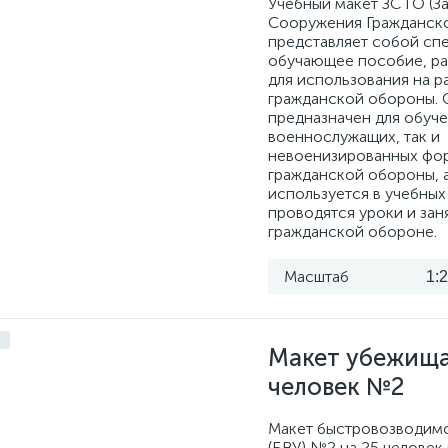
Учебный макет ЗС ГО (З
Сооружения Гражданск
представляет собой сп
обучающее пособие, р
для использования на р
гражданской обороны. 
предназначен для обуче
военнослужащих, так и
невоенизированных фо
гражданской обороны, 
используется в учебных 
проводятся уроки и зан
гражданской обороне.
Масштаб
1:
Макет убежища
человек №2
Макет быстровозводим
(БВУ) №2 на 25 человек