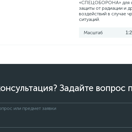
«СПЕЦОБОРОНА» для о
защиты от радиации и д
воздействий в случае ч
ситуаций.
Масштаб
1:
онсультация? Задайте вопрос 