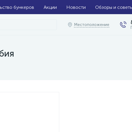
ьство бункеров
Акции
Новости
Обзоры и совет
Местоположение
бия