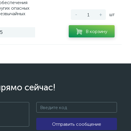
беспечения
ругих опасных
резвычайных
-
+
шт
В корзину
25
прямо сейчас!
Отправить сообщение