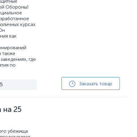
ащитные
ой Обороны)
ециальное
азработанное
азличных курсах
Он
ния как
рмирований
а также
заведениях, где
ятия по
Заказать товар
25
 на 25
ого убежища
 представляет