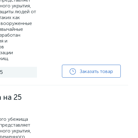
ного укрытия,
защиты людей от
таких как
, вооруженные
езвычайные
азработан
я и
ов
изации
жищ.
Заказать товар
25
 на 25
ого убежища
 представляет
ного укрытия,
временного