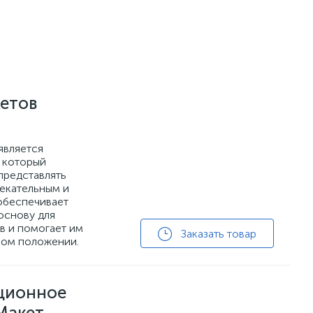
кетов
является
 который
представлять
лекательным и
обеспечивает
основу для
в и помогает им
Заказать товар
ном положении.
ционное
Макет