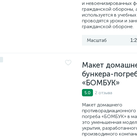
и невоенизированных 
гражданской обороны, 
используется в учебных 
проводятся уроки и зан
гражданской обороне.
Масштаб
1:
Макет домашн
бункера-погре
«БОМБУК»
2 отзыва
5.0
Макет домашнего
противорадиационного 
погреба «БОМБУК» в мас
это уменьшенная модел
укрытия, разработанног
производимого компан