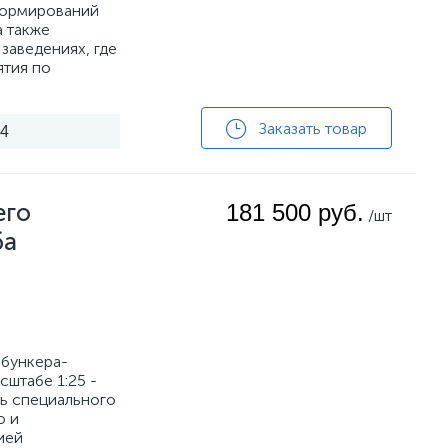
формирований
а также
заведениях, где
ятия по
Заказать товар
24
его
181 500 руб.
/шт
ба
бункера-
штабе 1:25 -
ь специального
о и
ией