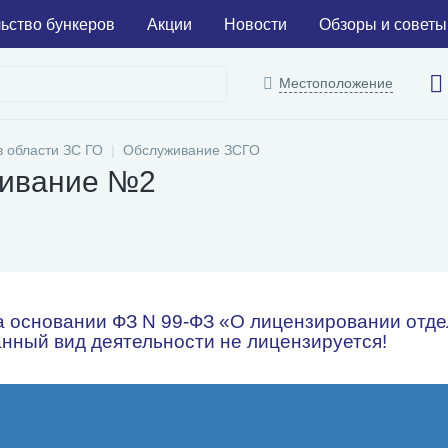
ьство бункеров
Акции
Новости
Обзоры и советы
Местоположение
в области ЗС ГО
Обслуживание ЗСГО
живание №2
 основании ФЗ N 99-ФЗ «О лицензировании отдел
нный вид деятельности не лицензируется!