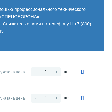
мощью профессионального технического
П «СПЕЦОБОРОНА».
т. Свяжитесь с нами по телефону
+7 (800)
43
-
+
шт
 указана цена
-
+
шт
 указана цена