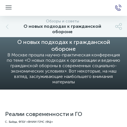
Обзоры и советы
О новых подходах к гражданской
обороне
е
О новых подходах к гражданской
обороне
В Москве прошла научно-практическая конференция
по теме «О новых подходах к организации и ведению
гражданской обороны в современных социально-
экономических условиях». Вот некоторые, на наш
взгляд, заслуживающие наибольшего внимания
материалы
Реалии современности и ГО
С. Байда, ФГБУ «ВНИИ ГОЧС (ФЦ)»