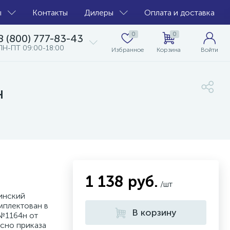
ы
Контакты
Дилеры
Оплата и доставка
0
0
8 (800) 777-83-43
ПН-ПТ 09:00-18:00
Избранное
Корзина
Войти
н
1 138 руб.
/шт
инский
мплектован в
В корзину
№1164н от
асно приказа