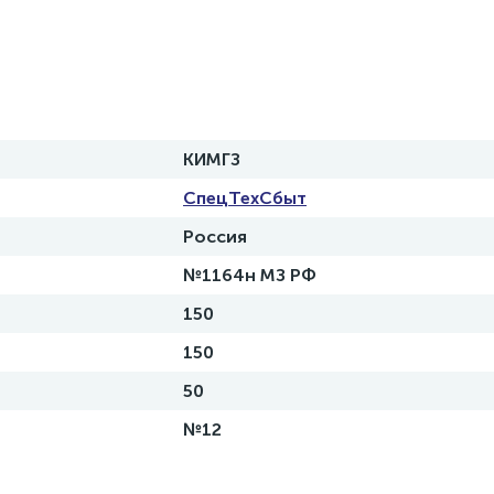
КИМГЗ
СпецТехСбыт
Россия
№1164н МЗ РФ
150
150
50
№12