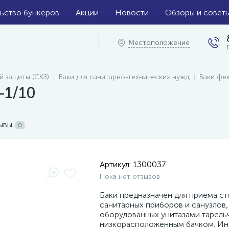
ьство бункеров
Акции
Новости
Обзоры и совет
Местоположение
й защиты (СКЗ)
Баки для санитарно-технических нужд
Баки фе
-1/10
ывы
0
Артикул:
1300037
Пока нет отзывов
Баки предназначен для приема ст
санитарных приборов и санузлов,
оборудованных унитазами тарельч
низкорасположенным бачком. Ин