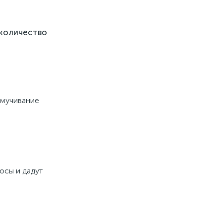
 количество
змучивание
осы и дадут