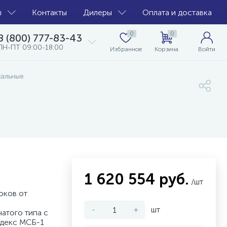
ы
Контакты
Дилеры
Оплата и доставка
0
0
8 (800) 777-83-43
ПН-ПТ 09:00-18:00
Избранное
Корзина
Войти
кальные
1 620 554 руб.
/шт
оков от
-
+
шт
атого типа с
декс МСБ-1