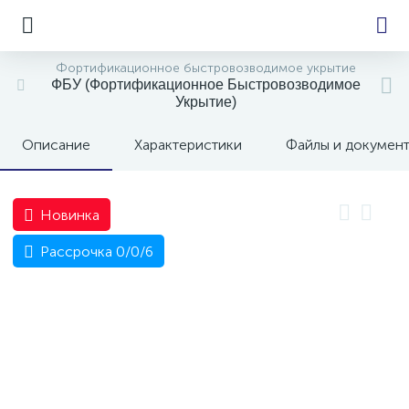
Фортификационное быстровозводимое укрытие
ФБУ (Фортификационное Быстровозводимое
Укрытие)
е
Описание
Характеристики
Файлы и докумен
Новинка
Рассрочка 0/0/6