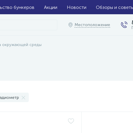
ьство бункеров
Акции
Новости
Обзоры и совет
Местоположение
а окружающей среды
адиометр