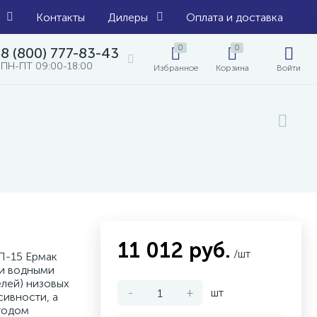
Контакты
Дилеры
Оплата и доставка
0
0
8 (800) 777-83-43
ПН-ПТ 09:00-18:00
Избранное
Корзина
Войти
11 012 руб.
/шт
П-15 Ермак
 и водными
елей) низовых
-
+
шт
сивности, а
тодом