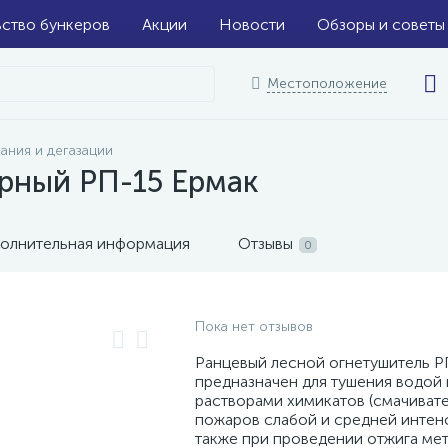
ьство бункеров
Акции
Новости
Обзоры и советы
Местоположение
ания и дегазации
рный РП-15 Ермак
олнительная информация
Отзывы
0
Пока нет отзывов
Ранцевый лесной огнетушитель Р
предназначен для тушения водой
растворами химикатов (смачиват
пожаров слабой и средней интен
также при проведении отжига ме