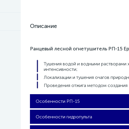
Описание
Ранцевый лесной огнетушитель РП-15 Ер
Тушения водой и водными растворами х
интенсивности;
Локализации и тушения очагов природн
Проведения отжига методом создания 
Особенности РП-15
Ранец противопожарный РП-15 Ермак имеет 
Особенности гидропульта
Резервуар ранцевого лесного огнетушител
цвета из ударопрочной пластмассы объёмо
съёмным поддоном в нижней части, обеспе
Гидропульт — это ручной насос, имеющий