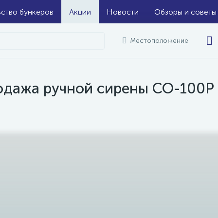
ьство бункеров
Акции
Новости
Обзоры и советы
Местоположение
одажа ручной сирены СО-100Р 