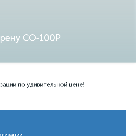
ирену СО‑100Р
ации по удивительной цене!
ализации.