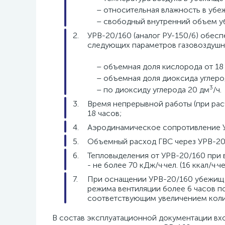
– относительная влажность в убеж
– свободный внутренний объем уб
УРВ-20/160 (аналог РУ-150/6) обес
следующих параметров газовоздушно
– объемная доля кислорода от 18
– объемная доля диоксида углеро
3
– по диоксиду углерода 20 дм
/ч.
Время непрерывной работы (при рас
18 часов;
Аэродинамическое сопротивление У
Объемный расход ГВС через УРВ-20/
Тепловыделения от УРВ-20/160 при 
- не более 70 кДж/ч·чел. (16 ккал/ч·ч
При оснащении УРВ-20/160 убежищ 
режима вентиляции более 6 часов 
соответствующим увеличением коли
В состав эксплуатационной документации вх