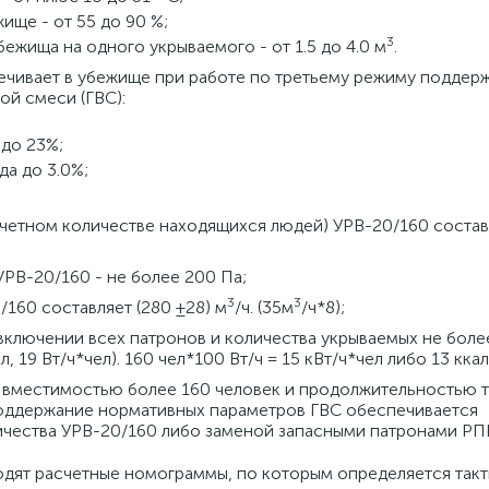
ище - от 55 до 90 %;
3
ежища на одного укрываемого - от 1.5 до 4.0 м
.
печивает в убежище при работе по третьему режиму поддер
й смеси (ГВС):
 до 23%;
да до 3.0%;
четном количестве находящихся людей) УРВ-20/160 состав
РВ-20/160 - не более 200 Па;
3
3
160 составляет (280 ±28) м
/ч. (35м
/ч*8);
включении всех патронов и количества укрываемых не боле
ел, 19 Вт/ч*чел). 160 чел*100 Вт/ч = 15 кВт/ч*чел либо 13 ккал
вместимостью более 160 человек и продолжительностью т
поддержание нормативных параметров ГВС обеспечивается
чества УРВ-20/160 либо заменой запасными патронами РП
одят расчетные номограммы, по которым определяется такт