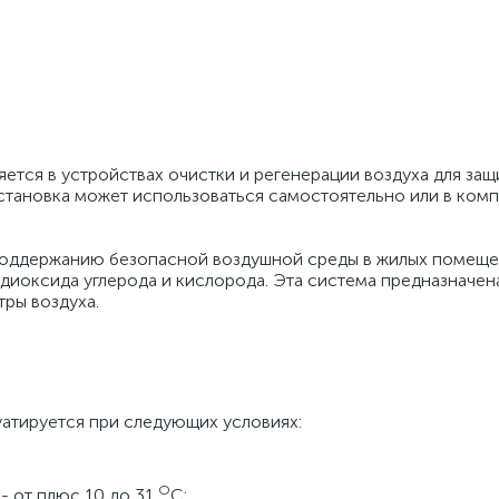
ется в устройствах очистки и регенерации воздуха для защ
становка может использоваться самостоятельно или в комп
 поддержанию безопасной воздушной среды в жилых помещ
диоксида углерода и кислорода. Эта система предназначен
ры воздуха.
уатируется при следующих условиях:
О
- от плюс 10 до 31
С;