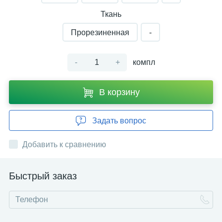
застегивающимся на текстильную застежку
или молнию.
Ткань
Костюмы сопровождаются ремонтным
комплектом и ЗИП для устранения
Прорезиненная
-
механических повреждений ткани или ленты.
В комплекте с костюмом идет средство от
запотевания стекол.
-
+
компл
Входящие в комплект хлопчатобумажные
трикотажные перчатки служат для улучшения
физиолого-гигиены рук, а также для утепления
В корзину
рук при работе с криогенными хлором,
аммиаком, при минусовых температурах
окружающего воздуха надеваются
Задать вопрос
непосредственно на руки под защитные
перчатки.
Съемные защитные перчатки обеспечивают
Добавить к сравнению
дополнительную герметизацию рукавов
костюма, защиту рук от паров АХОВ и при
работе с растворами кислот и щелочей,
Быстрый заказ
дополнительную защиту от механических
воздействий.