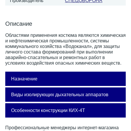
Производитель
СПЕЦОБОРОНА
Описание
Областями применения костюма являются химическая
и нефтехимическая промышленности, системы
коммунального хозяйства «Водоканал», для защиты
личного состава формирований при выполнении
аварийно-спасательных и ремонтных работ в
условиях воздействия опасных химических веществ.
Назначение
Костюм является средством индивидуальной
Виды изолирующих дыхательных аппаратов
защиты многократного использования
(однократно при воздействии жидкого хлора и
аммиака) и предназначен для работы в любое
Изолирующие СИЗОД: со сжатым воздухом
Особенности конструкции КИХ-4Т
время года при температуре окружающей
среды от минус 40 до плюс 40°С (с
Конструктивные особенности:
относительной влажностью воздуха от 30 до
Конструкция костюма отличается
98%), как внутри производственных
эргономичностью, функциональностью и
С постоянной подачей воздуха (от
Профессиональные менеджеры интернет-магазина