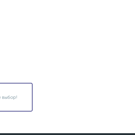
 на него
грузкой
 выбор!