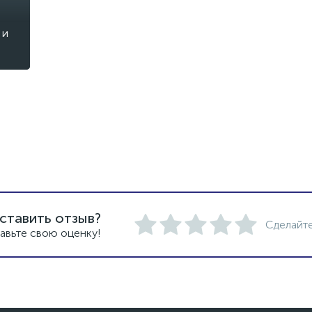
ого материала серый или синий.
 и
нию в подкостюмное пространство воды и растворов, подаваемых
ейтрализации (дегазации) душеванием, в течение не менее 10 мин.
нем защитного действия дыхательного аппарата и физической на
ставить отзыв?
Сделайте
авьте свою оценку!