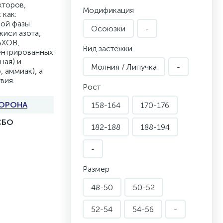
кторов,
Модификация
 как:
кой фазы
Осоюзки
-
окиси азота,
АХОВ,
Вид застёжки
ентрированных
ная) и
Молния / Липучка
-
 аммиак), а
вия.
Рост
ОРОНА
158-164
170-176
СБО
182-188
188-194
-
Размер
48-50
50-52
52-54
54-56
-