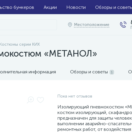
ьство бункеров
Акции
Новости
Обзоры и совет
Местоположение
Костюмы серии КИХ
вмокостюм «МЕТАНОЛ»
олнительная информация
Обзоры и советы
О
1
Пока нет отзывов
Изолирующий пневмокостюм «М
костюм изолирующий, скафандро
предназначен для защиты человек
выполнении аварийно-спасательн
ремонтных работ, от воздействия