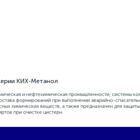
серии КИХ-Метанол
мическая и нефтехимическая промышленности, системы к
 состава формирований при выполнении аварийно-спасатель
сных химических веществ, а также предназначен для защит
иртов при очистке цистерн.