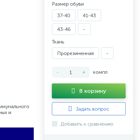
Размер обуви
37-40
41-43
43-46
-
Ткань
Прорезиненная
-
-
+
компл
В корзину
оммунального
Задать вопрос
ных и
Добавить к сравнению