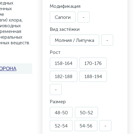
редных
Модификация
енных
ие
Сапоги
-
ги) хлора,
оизводных
Вид застёжки
временная
неральных
Молния / Липучка
-
енных веществ
Рост
158-164
170-176
ОРОНА
182-188
188-194
-
Размер
48-50
50-52
52-54
54-56
-