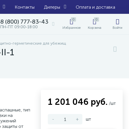
Контакты
Дилеры
Оплата и доставка
0
0
8 (800) 777-83-43
ПН-ПТ 09:00-18:00
Избранное
Корзина
Войти
щитно-герметические для убежищ
II-1
1 201 046 руб.
/шт
аспашные, тип
вки на
-
+
шт
ружений
 защиты от