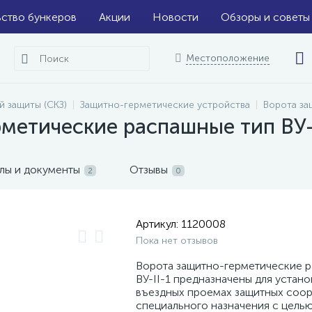
ьство бункеров
Акции
Новости
Обзоры и советы
Местоположение
й защиты (СКЗ)
Защитно-герметические устройства
Ворота за
метические распашные тип ВУ-
лы и документы
Отзывы
2
0
Артикул:
1120008
Пока нет отзывов
Ворота защитно-герметические р
ВУ-II-1 предназначены для устано
въездных проемах защитных соо
специального назначения с целью