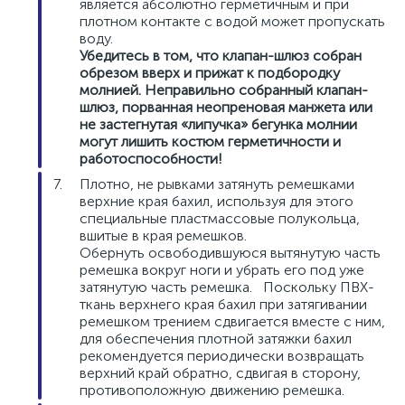
является абсолютно герметичным и при
плотном контакте с водой может пропускать
воду.
Убедитесь в том, что клапан-шлюз собран
обрезом вверх и прижат к подбородку
молнией. Неправильно собранный клапан-
шлюз, порванная неопреновая манжета или
не застегнутая «липучка» бегунка молнии
могут лишить костюм герметичности и
работоспособности!
Плотно, не рывками затянуть ремешками
верхние края бахил, используя для этого
специальные пластмассовые полукольца,
вшитые в края ремешков.
Обернуть освободившуюся вытянутую часть
ремешка вокруг ноги и убрать его под уже
затянутую часть ремешка. Поскольку ПВХ-
ткань верхнего края бахил при затягивании
ремешком трением сдвигается вместе с ним,
для обеспечения плотной затяжки бахил
рекомендуется периодически возвращать
верхний край обратно, сдвигая в сторону,
противоположную движению ремешка.