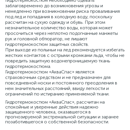
Гидротермокостюм необходимо одевать
заблаговременно до возникновения угрозы и
немедленно при возникновении риска проваливания
под лед и попадания в холодную воду, поскольку
рассчитан на сухую одежду и обувь. При этом
незначительное количество воды, которая может
просочиться через неплотно подогнанные манжеты
рук и головной обтюратор, не лишают
гидротермокостюм защитных свойств.
При выходе из полыньи на лед рекомендуется избегать
жестких контактов с острыми кромками льда, чтобы не
повредить защитную водонепроницаемую ткань
гидротермокостюма.
Гидротермокостюм «АкваСпас» является
страховочным средством и не предназначен для
повседневной носки и постоянного преодоления в
нем значительных расстояний, ввиду легкости и
ограничений по истиранию применяемой ткани.
Гидротермокостюм «АкваСпас», рассчитан на
спокойные и уверенные действия надежно
защищенного человека, оказавшегося в
прогнозируемой экстремальной ситуации и заранее
позаботившегося о собственной безопасности.