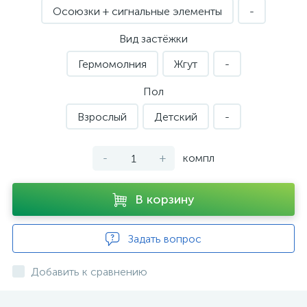
Осоюзки + сигнальные элементы
-
Вид застёжки
Гермомолния
Жгут
-
Пол
Взрослый
Детский
-
-
+
компл
В корзину
Задать вопрос
Добавить к сравнению