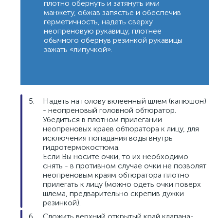
плотно обернуть и затянуть ими
манжету, обжав запястье и обеспечив
герметичность, надеть сверху
неопреновую рукавицу, плотнее
обычного обернув резинкой рукавицы
зажать «липучкой».
Надеть на голову вклеенный шлем (капюшон)
- неопреновый головной обтюратор.
Убедиться в плотном прилегании
неопреновых краев обтюратора к лицу, для
исключения попадания воды внутрь
гидротермокостюма.
Если Вы носите очки, то их необходимо
снять - в противном случае очки не позволят
неопреновым краям обтюратора плотно
прилегать к лицу (можно одеть очки поверх
шлема, предварительно скрепив дужки
резинкой).
Сложить верхний открытый край клапана-