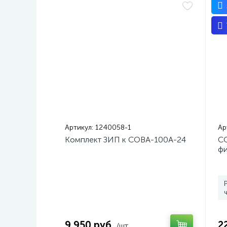
Артикул:
1240058-1
Ар
Комплект ЗИП к СОВА-100А-24
С
фи
ус
9 950 руб.
2
/шт