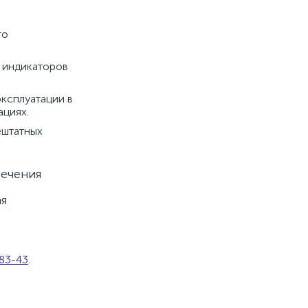
го
х индикаторов
эксплуатации в
ациях.
ештатных
печения
ая
-83-43
.