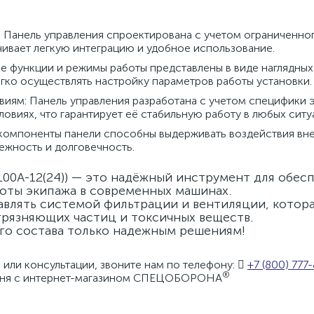
 Панель управления спроектирована с учетом ограниченно
чивает легкую интеграцию и удобное использование.
е функции и режимы работы представлены в виде наглядны
егко осуществлять настройку параметров работы установки.
виям: Панель управления разработана с учетом специфики 
овиях, что гарантирует её стабильную работу в любых ситу
 компоненты панели способны выдерживать воздействия вн
ежность и долговечность.
100А-12(24)) — это надёжный инструмент для обес
оты экипажа в современных машинах.
влять системой фильтрации и вентиляции, котор
грязняющих частиц и токсичных веществ.
го состава только надежным решениям!
или консультации, звоните нам по телефону:
+7 (800) 777
®
одня с интернет-магазином СПЕЦОБОРОНА