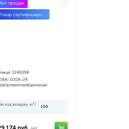
Хит продаж
Товар сертифицирован
тикул:
1240058
ОВА-100А-24
льтровентиляционная
тановка автомобильная
Расход воздуха, м³/
100
ч
29 174 руб.
/шт