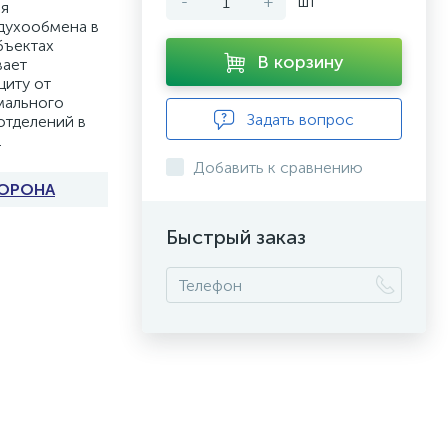
-
+
шт
ия
духообмена в
бъектах
В корзину
вает
щиту от
мального
Задать вопрос
отделений в
.
Добавить к сравнению
ОРОНА
Быстрый заказ