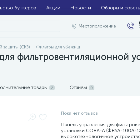
ьство бункеров
Акции
Новости
Обзоры и совет
Местоположение
й защиты (СКЗ)
Фильтры для убежищ
 для фильтровентиляционной у
олнительные товары
Отзывы
2
0
Пока нет отзывов
Панель управления для фильтров
установки СОВА-А (ФВУА-100А-12
высокотехнологичное устройство