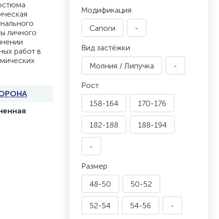
костюма
Модификация
ическая
нального
Сапоги
-
ты личного
лнении
Вид застёжки
ных работ в
имических
Молния / Липучка
-
Рост
ОРОНА
158-164
170-176
ненная
182-188
188-194
-
Размер
48-50
50-52
52-54
54-56
-