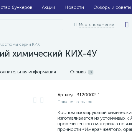
ьство бункеров
Акции
Новости
Обзоры и советы
Местоположение
Костюмы серии КИХ
ий химический КИХ-4У
олнительная информация
Отзывы
0
Артикул:
3120002-1
Пока нет отзывов
Костюм изолирующий химически
изготавливается из устойчивых к
прорезиненного материала повы
прочности «Имера» желтого, ор