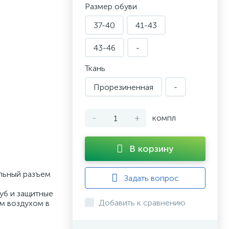
Размер обуви
37-40
41-43
43-46
-
Ткань
Прорезиненная
-
-
+
компл
В корзину
льный разъем
Задать вопрос
уб и защитные
Добавить к сравнению
ым воздухом в