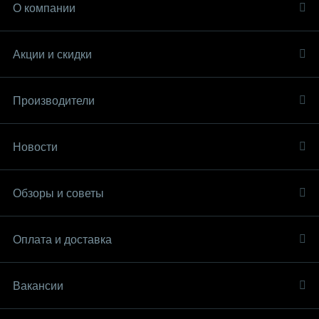
О компании
механических повреждений ткани или ленты.
В комплекте с костюмом идет средство от
запотевания стекол.
Акции и скидки
Входящие в комплект хлопчатобумажные
трикотажные перчатки служат для улучшения
Производители
физиолого-гигиены рук, а также для
утепления рук при работе с криогенными
хлором, аммиаком, при минусовых
температурах окружающего воздуха
Новости
надеваются непосредственно на руки под
защитные перчатки.
Съемные защитные перчатки обеспечивают
дополнительную герметизацию рукавов
Обзоры и советы
костюма, защиту рук от паров АХОВ и при
работе с растворами кислот и щелочей,
дополнительную защиту от механических
Оплата и доставка
воздействий.
Вакансии