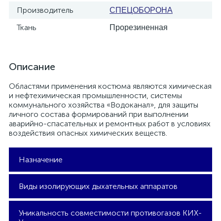
Производитель
СПЕЦОБОРОНА
Ткань
Прорезиненная
Описание
Областями применения костюма являются химическая
и нефтехимическая промышленности, системы
коммунального хозяйства «Водоканал», для защиты
личного состава формирований при выполнении
аварийно-спасательных и ремонтных работ в условиях
воздействия опасных химических веществ.
Назначение
Костюм является средством индивидуальной
Виды изолирующих дыхательных аппаратов
защиты многократного использования
(однократно при воздействии жидкого хлора
и аммиака) и предназначен для работы в
1. Изолирующие СИЗОД: Шланговые
Уникальность совместимости противогазов КИХ-
любое время года при температуре
(неавтономные) и автономные